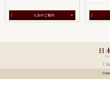
｜
リ
Copyr